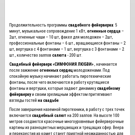
Продолжительность программы
свадебного фейерверка
: 5
минут, музыкальное сопровождение 1 кВт,
огненные сердца
–
2шт, огненные чаши – 10 шт, факел для молодожен – 2шт,
профессиональные фонтаны – 6 шт., вращающиеся фонтаны – 2
шт, вертушка с 4 фонтанами – 1 шт, вертушка с 3 фонтанами – 2
шт., количество залпов
салюта
- 200 шт.
Свадебный фейерверк «СИМФОНИЯ ЛЮБВИ»
, начинается
после зажжение
огненных сердец
молодоженами. Под
спокойную музыку начинают работать пиротехнические
фонтаны, после чего включаются в работу крутящиеся
фонтаны и вертушки, которые задают динамику
свадебному
фейерверку
и своим зрелищным эффектом притягивают
взгляды гостей
на свадьбе
.
После завершения наземной пиротехники, в работу с трех точек
включается
свадебный салют
на 200 залпов. На высоте 100
метров создаются красочные многоуровневые фейерверочные
картины из разноцветных мерцающих и трещащих сфер. Веера
и перекрестия из комет станут приятной неожиданностью для